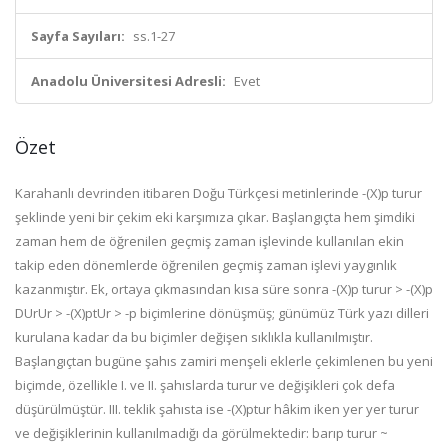
Sayfa Sayıları:
ss.1-27
Anadolu Üniversitesi Adresli:
Evet
Özet
Karahanlı devrinden itibaren Doğu Türkçesi metinlerinde -(X)p turur
şeklinde yeni bir çekim eki karşımıza çıkar. Başlangıçta hem şimdiki
zaman hem de öğrenilen geçmiş zaman işlevinde kullanılan ekin
takip eden dönemlerde öğrenilen geçmiş zaman işlevi yaygınlık
kazanmıştır. Ek, ortaya çıkmasından kısa süre sonra -(X)p turur > -(X)p
DUrUr > -(X)ptUr > -p biçimlerine dönüşmüş; günümüz Türk yazı dilleri
kurulana kadar da bu biçimler değişen sıklıkla kullanılmıştır.
Başlangıçtan bugüne şahıs zamiri menşeli eklerle çekimlenen bu yeni
biçimde, özellikle I. ve II. şahıslarda turur ve değişikleri çok defa
düşürülmüştür. III. teklik şahısta ise -(X)ptur hâkim iken yer yer turur
ve değişiklerinin kullanılmadığı da görülmektedir: barıp turur ~