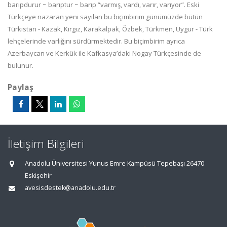
barıpdurur ~ barıptur ~ barıp “varmış, vardı, varır, varıyor”. Eski
Türkçeye nazaran yeni sayılan bu biçimbirim günümüzde bütün
Türkistan - Kazak, Kırgız, Karakalpak, Özbek, Türkmen, Uygur - Türk
lehçelerinde varlığını sürdürmektedir. Bu biçimbirim ayrıca
Azerbaycan ve Kerkük ile Kafkasya’daki Nogay Türkçesinde de
bulunur.
Paylaş
İletişim Bilgileri
Anadolu Üniversitesi Yunus Emre Kampüsü Tepebaşı 26470
Eskişehir
avesisdestek@anadolu.edu.tr