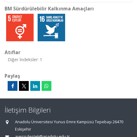
BM Sürdürülebilir Kalkınma Amaçları
Atıflar
Diğer İndeksler: 1
Paylaş
İletişim Bilgileri
Anadolu Üniversitesi Yunus Emre Kampüsü Tepebaşı 26470
Eskişehir
avesisdestek@anadolu.edu.tr