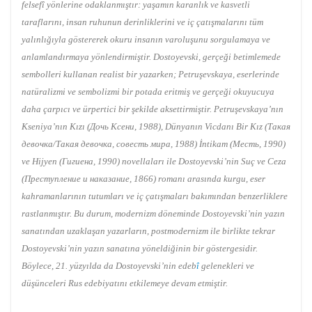
felsefî yönlerine odaklanmıştır: yaşamın karanlık ve kasvetli
taraflarını, insan ruhunun derinliklerini ve iç çatışmalarını tüm
yalınlığıyla göstererek okuru insanın varoluşunu sorgulamaya ve
anlamlandırmaya yönlendirmiştir. Dostoyevski, gerçeği betimlemede
sembolleri kullanan realist bir yazarken; Petruşevskaya, eserlerinde
natüralizmi ve sembolizmi bir potada eritmiş ve gerçeği okuyucuya
daha çarpıcı ve ürpertici bir şekilde aksettirmiştir. Petruşevskaya’nın
Kseniya’nın Kızı (Дочь Ксени, 1988), Dünyanın Vicdanı Bir Kız (Такая
девочка/Такая девочка, совесть мира, 1988) İntikam (Месть, 1990)
ve Hijyen (Гигиена, 1990) novellaları ile Dostoyevski’nin Suç ve Ceza
(Преступление и наказание, 1866) romanı arasında kurgu, eser
kahramanlarının tutumları ve iç çatışmaları bakımından benzerliklere
rastlanmıştır. Bu durum, modernizm döneminde Dostoyevski’nin yazın
sanatından uzaklaşan yazarların, postmodernizm ile birlikte tekrar
Dostoyevski’nin yazın sanatına yöneldiğinin bir göstergesidir.
Böylece, 21. yüzyılda da Dostoyevski’nin edeb
î
gelenekleri ve
düşünceleri Rus edebiyatını etkilemeye devam etmiştir.