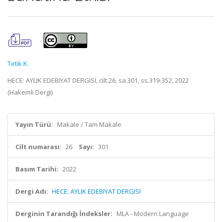
Tetik K.
HECE: AYLIK EDEBIYAT DERGISI, cilt.26, sa.301, ss.319-352, 2022
(Hakemli Dergi)
Yayın Türü:
Makale / Tam Makale
Cilt numarası:
26
Sayı:
301
Basım Tarihi:
2022
Dergi Adı:
HECE: AYLIK EDEBIYAT DERGISI
Derginin Tarandığı İndeksler:
MLA - Modern Language