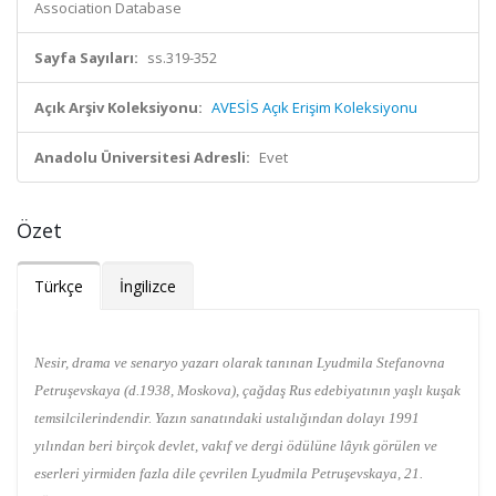
Association Database
Sayfa Sayıları:
ss.319-352
Açık Arşiv Koleksiyonu:
AVESİS Açık Erişim Koleksiyonu
Anadolu Üniversitesi Adresli:
Evet
Özet
Türkçe
İngilizce
Nesir, drama ve senaryo yazarı olarak tanınan Lyudmila Stefanovna
Petruşevskaya (d.1938, Moskova), çağdaş Rus edebiyatının yaşlı kuşak
temsilcilerindendir. Yazın sanatındaki ustalığından dolayı 1991
yılından beri birçok devlet, vakıf ve dergi ödülüne lâyık görülen ve
eserleri yirmiden fazla dile çevrilen Lyudmila Petruşevskaya, 21.