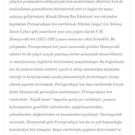
yüzyılın postmodern edebiyatında hem modernizmin ilkelerini hem de
natüralizmin geleneklerini birleştirerek yeni ve özgün bir sanat
anlayışı geliştirmiştir. Klasik Dönem Rus Edebiyatı’nın etkisinden
kopmayan Petruşevskaya’nın eserlerinde Nikolay Gogol, Lev Tolstoy,
Anton Çehov gibi yazarların yanı sıra yoğun olarak F. M.
Dostoyevski’nin (1821-1881) yazın sanatının etkisi hissedilir. Bu
çalışmada, Petruşevskaya’nın yazın sanatında görülen Dostoyevski
etkileri ile iki yüzyıl arayla yazılmış eserler arasındaki benzerliklerin
ve metinlerarası ilişkilerin belirlenmesi amaçlanmıştır. Bu doğrultuda
her iki yazarın bütün eserleri, içerik ve üslup bakımından alımlama
estetiği ve karşılaştırmalı analiz yöntemleriyle incelenmiştir. Sonuç
olarak yapılan incelemede, Petruşevskaya’nın bazı eserlerinde birçok
farklı Dostoyevski geleneğine rastlanmıştır: Petruşevskaya’nın
eserlerinde “küçük insan” imgesine geniş yer verilmiştir; yazarın
kahramanları genellikle ezilenlerden, aşağılananlardan,
yoksullardan, düşkünlerden ve hastalardan seçilmiştir. Varoluşçuluk
sorunsalı, Dostoyevski gibi Petruşevskaya’nın da en çok başvurduğu
konulardan biri olmuştur. Yazar, eserlerinde yaşamın derin insanî ve