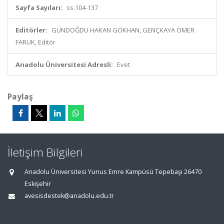
Sayfa Sayıları:
ss.104-137
Editörler:
GÜNDOĞDU HAKAN GÖKHAN, GENÇKAYA ÖMER
FARUK, Editör
Anadolu Üniversitesi Adresli:
Evet
Paylaş
İletişim Bilgileri
Anadolu Üniversitesi Yunus Emre Kampüsü Tepebaşı 26470
Eskişehir
avesisdestek@anadolu.edu.tr