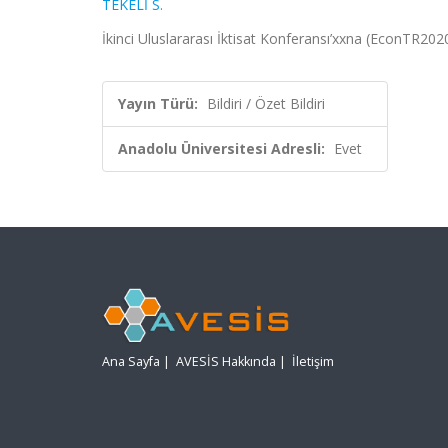
TEKELİ S.
İkinci Uluslararası İktisat Konferansı’xxna (EconTR2020
Yayın Türü:
Bildiri / Özet Bildiri
Anadolu Üniversitesi Adresli:
Evet
Ana Sayfa
|
AVESİS Hakkında
|
İletişim