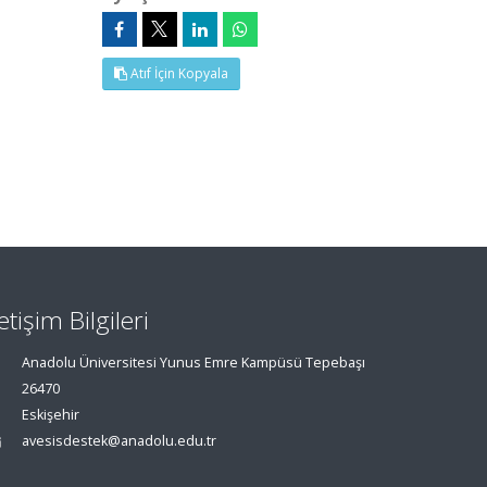
Atıf İçin Kopyala
letişim Bilgileri
Anadolu Üniversitesi Yunus Emre Kampüsü Tepebaşı
26470
Eskişehir
avesisdestek@anadolu.edu.tr