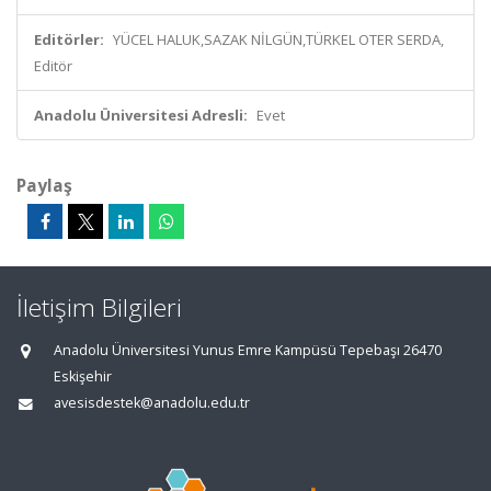
Editörler:
YÜCEL HALUK,SAZAK NİLGÜN,TÜRKEL OTER SERDA,
Editör
Anadolu Üniversitesi Adresli:
Evet
Paylaş
İletişim Bilgileri
Anadolu Üniversitesi Yunus Emre Kampüsü Tepebaşı 26470
Eskişehir
avesisdestek@anadolu.edu.tr