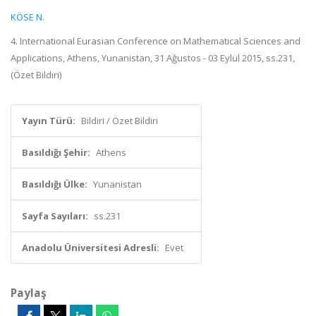
KÖSE N.
4. International Eurasian Conference on Mathematical Sciences and
Applications, Athens, Yunanistan, 31 Ağustos - 03 Eylül 2015, ss.231,
(Özet Bildiri)
Yayın Türü:
Bildiri / Özet Bildiri
Basıldığı Şehir:
Athens
Basıldığı Ülke:
Yunanistan
Sayfa Sayıları:
ss.231
Anadolu Üniversitesi Adresli:
Evet
Paylaş