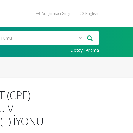
Araştırmacı Girişi
English
Detaylı Arama
 (CPE)
U VE
II) İYONU