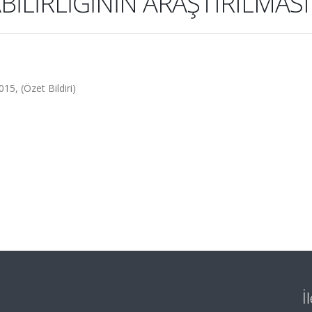
İLİRLİĞİNİN ARAŞTIRILMASI
15, (Özet Bildiri)
İ