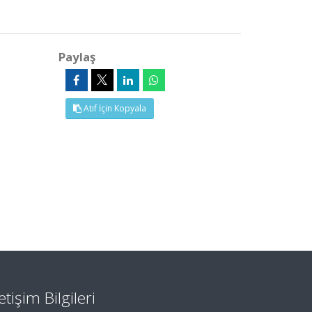
Paylaş
Atıf İçin Kopyala
letişim Bilgileri