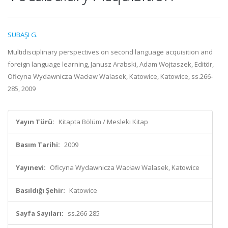
SUBAŞI G.
Multidisciplinary perspectives on second language acquisition and
foreign language learning, Janusz Arabski, Adam Wojtaszek, Editör,
Oficyna Wydawnicza Wacław Walasek, Katowice, Katowice, ss.266-
285, 2009
Yayın Türü:
Kitapta Bölüm / Mesleki Kitap
Basım Tarihi:
2009
Yayınevi:
Oficyna Wydawnicza Wacław Walasek, Katowice
Basıldığı Şehir:
Katowice
Sayfa Sayıları:
ss.266-285