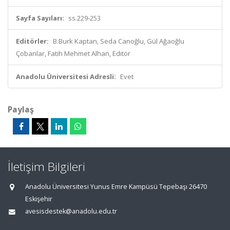
Sayfa Sayıları:
ss.229-253
Editörler:
B.Burk Kaptan, Seda Canoğlu, Gül Ağaoğlu
Çobanlar, Fatih Mehmet Alhan, Editör
Anadolu Üniversitesi Adresli:
Evet
Paylaş
İletişim Bilgileri
Anadolu Üniversitesi Yunus Emre Kampüsü Tepebaşı 26470
Eskişehir
avesisdestek@anadolu.edu.tr