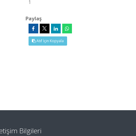
1
Paylaş
Atıf İçin Kopyala
letişim Bilgileri