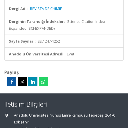
Dergi Adı:
REVISTA DE CHIMIE
Derginin Tarandığı İndeksler:
Science Citation Index
Expanded (SCI-EXPANDED)
Sayfa Sayıları:
ss.1247-1252
Anadolu Üniversitesi Adresli:
Evet
Paylaş
İletişim Bilgileri
Anadolu Üniversitesi Yunus Emre Kampüsü Tepebaşı 26470
Eskişehir