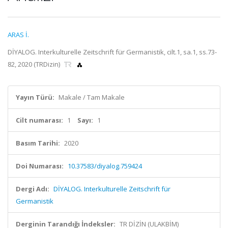
ARAS İ.
DİYALOG. Interkulturelle Zeitschrift für Germanistik, cilt.1, sa.1, ss.73-
82, 2020 (TRDizin)
Yayın Türü:
Makale / Tam Makale
Cilt numarası:
1
Sayı:
1
Basım Tarihi:
2020
Doi Numarası:
10.37583/diyalog.759424
Dergi Adı:
DİYALOG. Interkulturelle Zeitschrift für
Germanistik
Derginin Tarandığı İndeksler:
TR DİZİN (ULAKBİM)