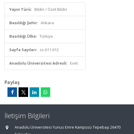
Yayın Türü:
Bildiri / Özet Bildiri
Basıldığı Şehir:
Ankara
Basıldığı Ülke:
Türkiye
Sayfa Sayıları:
ss.611-612
Anadolu Üniversitesi Adresli:
Evet
Paylaş
İletişim Bilgileri
Anadolu Üniversitesi Yunus Emre Kampüsü Tepebaşı 26470