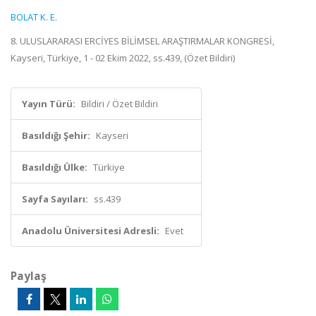
BOLAT K. E.
8. ULUSLARARASI ERCİYES BİLİMSEL ARAŞTIRMALAR KONGRESİ,
Kayseri, Türkiye, 1 - 02 Ekim 2022, ss.439, (Özet Bildiri)
Yayın Türü:
Bildiri / Özet Bildiri
Basıldığı Şehir:
Kayseri
Basıldığı Ülke:
Türkiye
Sayfa Sayıları:
ss.439
Anadolu Üniversitesi Adresli:
Evet
Paylaş