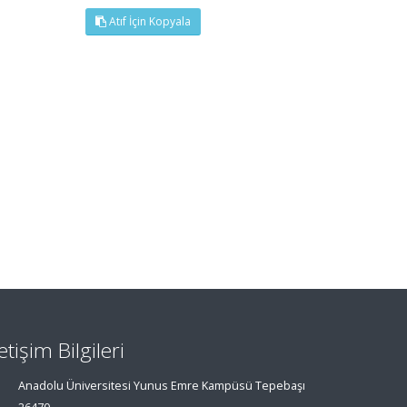
Atıf İçin Kopyala
letişim Bilgileri
Anadolu Üniversitesi Yunus Emre Kampüsü Tepebaşı