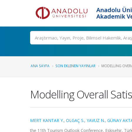
Anadolu Üni
Akademik Ve
Ara
ANA SAYFA
SON EKLENEN YAYINLAR
MODELLING OVERAL
Modelling Overall Sati
MERT KANTAR Y.
,
OLGAÇ S.
,
YAVUZ N.
,
GÜNAY AKTA
the 11th Tourism Outlook Conference, Eskişehir, Türki