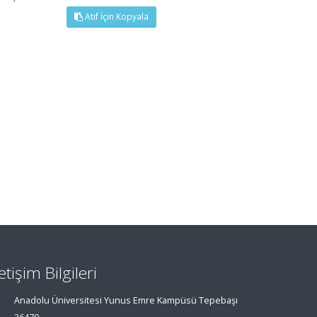
Atıf İçin Kopyala
letişim Bilgileri
Anadolu Üniversitesi Yunus Emre Kampüsü Tepebaşı