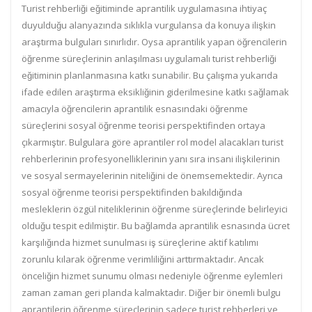
Turist rehberliği eğitiminde aprantilik uygulamasına ihtiyaç
duyulduğu alanyazında sıklıkla vurgulansa da konuya ilişkin
araştırma bulguları sınırlıdır. Oysa aprantilik yapan öğrencilerin
öğrenme süreçlerinin anlaşılması uygulamalı turist rehberliği
eğitiminin planlanmasına katkı sunabilir. Bu çalışma yukarıda
ifade edilen araştırma eksikliğinin giderilmesine katkı sağlamak
amacıyla öğrencilerin aprantilik esnasındaki öğrenme
süreçlerini sosyal öğrenme teorisi perspektifinden ortaya
çıkarmıştır. Bulgulara göre aprantiler rol model alacakları turist
rehberlerinin profesyonelliklerinin yanı sıra insani ilişkilerinin
ve sosyal sermayelerinin niteliğini de önemsemektedir. Ayrıca
sosyal öğrenme teorisi perspektifinden bakıldığında
mesleklerin özgül niteliklerinin öğrenme süreçlerinde belirleyici
olduğu tespit edilmiştir. Bu bağlamda aprantilik esnasında ücret
karşılığında hizmet sunulması iş süreçlerine aktif katılımı
zorunlu kılarak öğrenme verimliliğini arttırmaktadır. Ancak
önceliğin hizmet sunumu olması nedeniyle öğrenme eylemleri
zaman zaman geri planda kalmaktadır. Diğer bir önemli bulgu
aprantilerin öğrenme süreçlerinin
sadece turist r
ehberleri ve