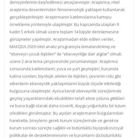
deneyimlerinin keşfedilmesi amaçlanmıştır. Araştırma, nitel
araştırma desenlerinden fenomenolojik yaklaşım kullanılarak
gerçekleştirilmiştir. Araştırmanın katılımcılarına kartopu
örnekleme yöntemiyle ulaşılmıştır. Bu kapsamda ulaşılan 9
kadın 5 erkek olmak üzere toplam 14 kişiyle derinlemesine
görüşmeler yapılmıştır. Araştırmadan elde edilen veriler,
MAXQDA 2020 nitel analiz programıyla temalandırılmış ve
“ebeveyn-çocuk ilişkileri” ile “ebeveynliğe dair algılar” olmak
üzere 2 ana tema çerçevesinde yorumlanmıştır. Araştırma
sonucunda katılımcıların; yuva ve yurt geçmişleri, kurumda
kalma süreleri, biyolojik aileleri ile ilişkileri, çevrenin rolü gibi
etkenlerin ebeveynlik yaklaşımlarını büyük ölçüde etkilediği
bulgusuna ulaşılmıştır. Ayrıca kendi ebeveynlik süreçlerinde
geçmiş yaşantılarındaki eksiklikleri telafi etme yoluna gittikleri
ve buna bağlı olarak daha özverili, duygu yoğunluklu bir tutum
izledikleri görülmüştür. Bu açıdan araştırmanın bulgularından
hareketle, bireylerin gerek kurum süreçlerinde ve gerekse
kurum sonrası süreçte sağlıklı ve bütünlüklü biyopsikososyal
politikalar ile desteklenmesinin ve kurumların da bütünlüklü