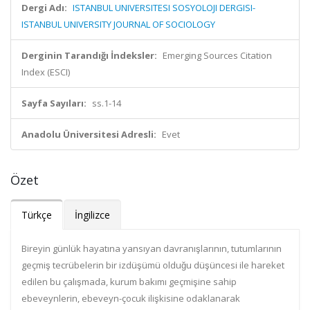
Dergi Adı:
ISTANBUL UNIVERSITESI SOSYOLOJI DERGISI-
ISTANBUL UNIVERSITY JOURNAL OF SOCIOLOGY
Derginin Tarandığı İndeksler:
Emerging Sources Citation
Index (ESCI)
Sayfa Sayıları:
ss.1-14
Anadolu Üniversitesi Adresli:
Evet
Özet
Türkçe
İngilizce
Bireyin günlük hayatına yansıyan davranışlarının, tutumlarının
geçmiş tecrübelerin bir izdüşümü olduğu düşüncesi ile hareket
edilen bu çalışmada, kurum bakımı geçmişine sahip
ebeveynlerin, ebeveyn-çocuk ilişkisine odaklanarak