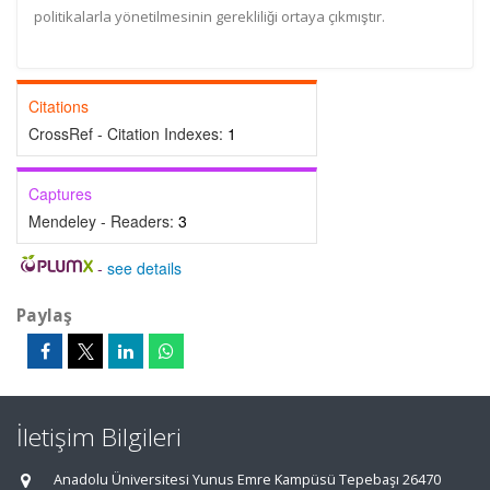
politikalarla yönetilmesinin gerekliliği ortaya çıkmıştır.
Citations
CrossRef - Citation Indexes:
1
Captures
Mendeley - Readers:
3
-
see details
Paylaş
İletişim Bilgileri
Anadolu Üniversitesi Yunus Emre Kampüsü Tepebaşı 26470