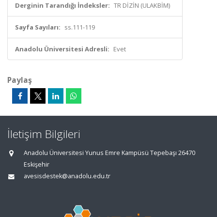
Derginin Tarandığı İndeksler:
TR DİZİN (ULAKBİM)
Sayfa Sayıları:
ss.111-119
Anadolu Üniversitesi Adresli:
Evet
Paylaş
İletişim Bilgileri
Anadolu Üniversitesi Yunus Emre Kampüsü Tepebaşı 26470
Eskişehir
avesisdestek@anadolu.edu.tr