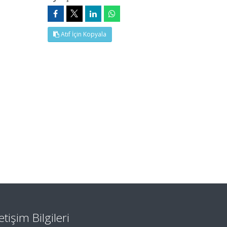
Atıf İçin Kopyala
letişim Bilgileri