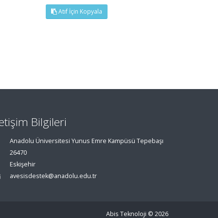
Atıf İçin Kopyala
letişim Bilgileri
Anadolu Üniversitesi Yunus Emre Kampüsü Tepebaşı
26470
Eskişehir
avesisdestek@anadolu.edu.tr
Abis Teknoloji
© 2026