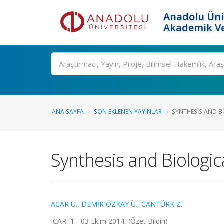
Anadolu Üni
Akademik Ve
Ara
ANA SAYFA
SON EKLENEN YAYINLAR
SYNTHESIS AND BI
Synthesis and Biologic
ACAR U.
,
DEMİR ÖZKAY Ü.
,
CANTÜRK Z.
ICAR, 1 - 03 Ekim 2014, (Özet Bildiri)