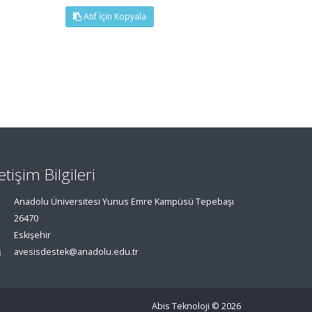
Atıf İçin Kopyala
letişim Bilgileri
Anadolu Üniversitesi Yunus Emre Kampüsü Tepebaşı
26470
Eskişehir
avesisdestek@anadolu.edu.tr
Abis Teknoloji
© 2026