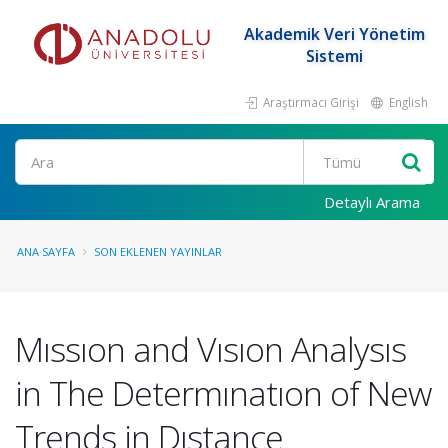
Akademik Veri Yönetim
Sistemi
Araştırmacı Girişi
English
Ara
Detaylı Arama
ANA SAYFA
SON EKLENEN YAYINLAR
Mıssıon and Vısıon Analysıs
in The Determınatıon of New
Trends in Dıstance