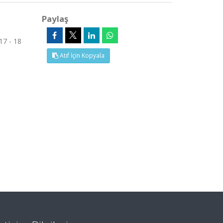
Paylaş
17 - 18
Atıf İçin Kopyala