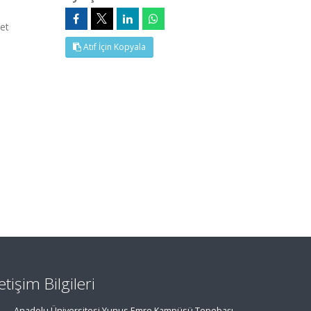
et
Atıf İçin Kopyala
letişim Bilgileri
Anadolu Üniversitesi Yunus Emre Kampüsü Tepebaşı