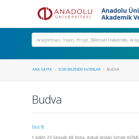
Anadolu Üni
Akademik Ve
Ara
ANA SAYFA
SON EKLENEN YAYINLAR
BUDVA
Budva
Düz B.
1 Adım 23 Seyyah 68 Rota, Aytuğ Arslan,Simge KÖMÜR