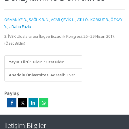
OSMANİYE D.
,
SAĞLIK B. N.
,
ACAR ÇEVİK U.
,
ATLI Ö.
,
KORKUT B.
,
ÖZKAY
Y.
,
...Daha Fazla
3. İVEK Uluslararası İlaç ve Eczacılık Kongresi, 26 - 29 Nisan 2017,
(Özet Bildiri)
Yayın Türü:
Bildiri / Özet Bildiri
Anadolu Üniversitesi Adresli:
Evet
Paylaş
İletişim Bilgileri