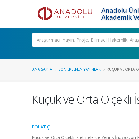
Anadolu Üni
Akademik Ve
Ara
ANA SAYFA
SON EKLENEN YAYINLAR
KÜÇÜK VE ORTA ÖL
Küçük ve Orta Ölçekli İ
POLAT Ç.
Küçük ve Orta Ölçekli İşletmelerde Yenilik İnovasyon P