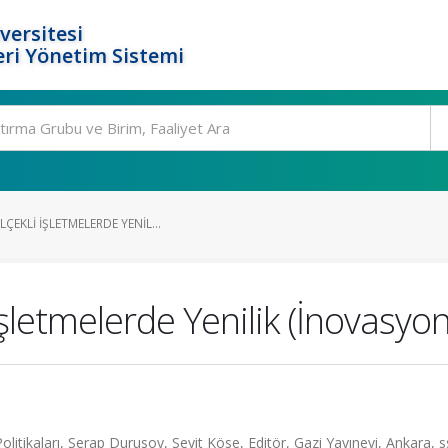
versitesi
ri Yönetim Sistemi
ÇEKLI İŞLETMELERDE YENIL...
şletmelerde Yenilik (İnovasyon)
olitikaları, Serap Durusoy, Seyit Köse, Editör, Gazi Yayınevi, Ankara, s