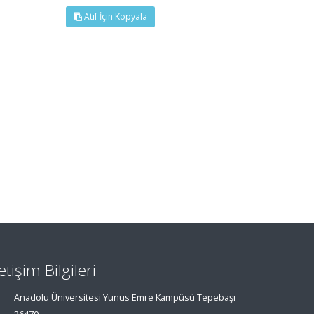
Atıf İçin Kopyala
letişim Bilgileri
Anadolu Üniversitesi Yunus Emre Kampüsü Tepebaşı