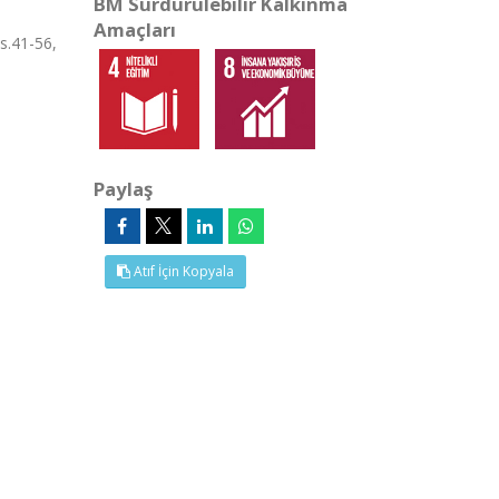
BM Sürdürülebilir Kalkınma
Amaçları
s.41-56,
Paylaş
Atıf İçin Kopyala