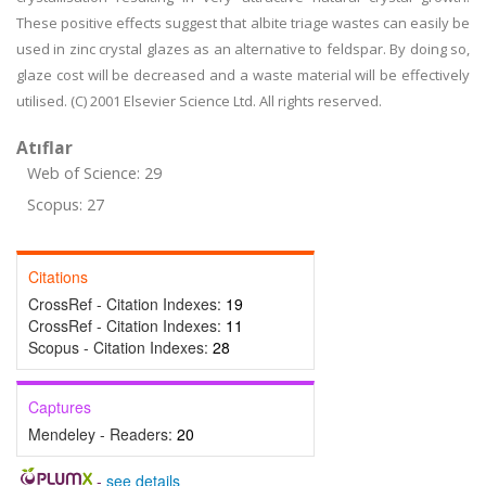
These positive effects suggest that albite triage wastes can easily be
used in zinc crystal glazes as an alternative to feldspar. By doing so,
glaze cost will be decreased and a waste material will be effectively
utilised. (C) 2001 Elsevier Science Ltd. All rights reserved.
Atıflar
Web of Science: 29
Scopus: 27
Citations
CrossRef - Citation Indexes:
19
CrossRef - Citation Indexes:
11
Scopus - Citation Indexes:
28
Captures
Mendeley - Readers:
20
-
see details