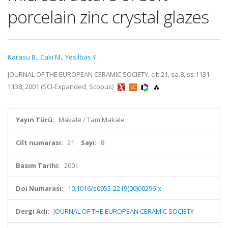
porcelain zinc crystal glazes
Karasu B.
,
Caki M.
,
Yesilbas Y.
JOURNAL OF THE EUROPEAN CERAMIC SOCIETY, cilt.21, sa.8, ss.1131-
1138, 2001 (SCI-Expanded, Scopus)
Yayın Türü:
Makale / Tam Makale
Cilt numarası:
21
Sayı:
8
Basım Tarihi:
2001
Doi Numarası:
10.1016/s0955-2219(00)00296-x
Dergi Adı:
JOURNAL OF THE EUROPEAN CERAMIC SOCIETY