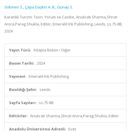
Sökmen S.
,
Çapa Daşkın A. B.
,
Günay S.
Karanlık Turizm: Teori, Yorum ve Cazibe, Anukrati Sharma,Shruti
Arora,Parag Shukla, Editör, Emerald Ink Publishing, Leeds, ss.75-88,
2024
Yayın Türü:
Kitapta Bölüm / Diğer
Basım Tarihi:
2024
Yayınevi:
Emerald Ink Publishing
Basıldığı Şehir:
Leeds
Sayfa Sayıları:
ss.75-88
Editörler:
Anukrati Sharma,Shruti Arora,Parag Shukla, Editör
Anadolu Üniversitesi Adresli:
Evet