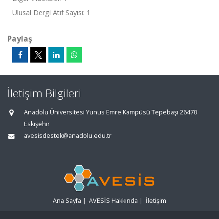
Ulusal Dergi Atıf Sayısı: 1
Paylaş
İletişim Bilgileri
Anadolu Üniversitesi Yunus Emre Kampüsü Tepebaşı 26470
Eskişehir
avesisdestek@anadolu.edu.tr
Ana Sayfa
|
AVESİS Hakkında
|
İletişim