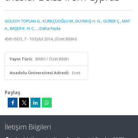
GÜLSOY TOPLAN G.
,
KÜRKÇÜOĞLU M.
,
DUYMUŞ H. G.
,
GÜRER Ç.
,
MAT
A.
,
BAŞER K. H. C.
,
...Daha Fazla
45th ISEO, 7 - 10 Eylül 2014, (Özet Bildiri)
Yayın Türü:
Bildiri / Özet Bildiri
Anadolu Üniversitesi Adresli:
Evet
Paylaş
İletişim Bilgileri