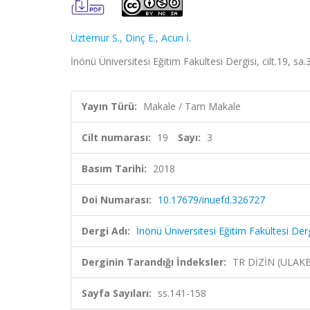
Üztemur S.
,
Dinç E.
,
Acun İ.
İnönü Üniversitesi Eğitim Fakültesi Dergisi, cilt.19, s
Yayın Türü:
Makale / Tam Makale
Cilt numarası:
19
Sayı:
3
Basım Tarihi:
2018
Doi Numarası:
10.17679/inuefd.326727
Dergi Adı:
İnönü Üniversitesi Eğitim Fakültesi Derg
Derginin Tarandığı İndeksler:
TR DİZİN (ULAK
Sayfa Sayıları:
ss.141-158