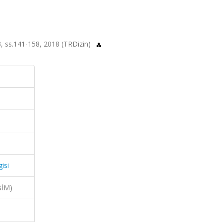
a.3, ss.141-158, 2018 (TRDizin)
isi
BİM)