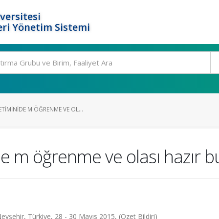
versitesi
ri Yönetim Sistemi
TIMINIDE M ÖĞRENME VE OL...
de m öğrenme ve olası hazır b
vşehir, Türkiye, 28 - 30 Mayıs 2015, (Özet Bildiri)