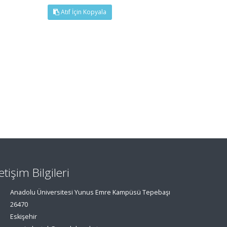
Atıf İçin Kopyala
letişim Bilgileri
Anadolu Üniversitesi Yunus Emre Kampüsü Tepebaşı
26470
Eskişehir