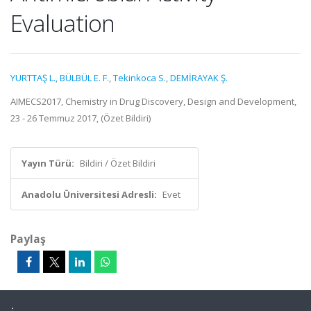
Evaluation
YURTTAŞ L.
,
BÜLBÜL E. F.
,
Tekinkoca S.
,
DEMİRAYAK Ş.
AIMECS2017, Chemistry in Drug Discovery, Design and Development,
23 - 26 Temmuz 2017, (Özet Bildiri)
Yayın Türü:
Bildiri / Özet Bildiri
Anadolu Üniversitesi Adresli:
Evet
Paylaş