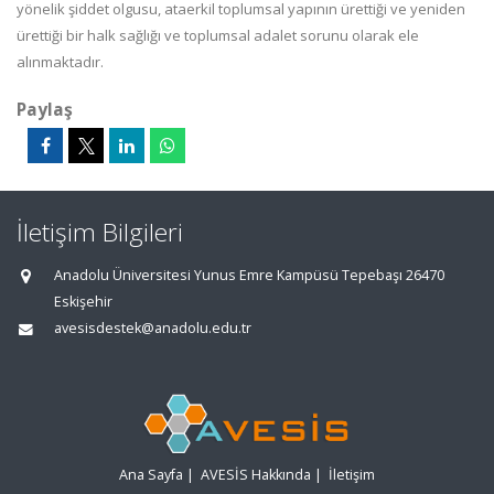
yönelik şiddet olgusu, ataerkil toplumsal yapının ürettiği ve yeniden
ürettiği bir halk sağlığı ve toplumsal adalet sorunu olarak ele
alınmaktadır.
Paylaş
İletişim Bilgileri
Anadolu Üniversitesi Yunus Emre Kampüsü Tepebaşı 26470
Eskişehir
avesisdestek@anadolu.edu.tr
Ana Sayfa
|
AVESİS Hakkında
|
İletişim