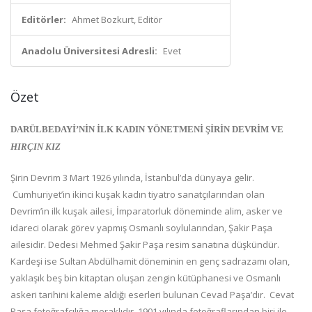
Editörler:
Ahmet Bozkurt, Editör
Anadolu Üniversitesi Adresli:
Evet
Özet
DARÜLBEDAYİ’NİN İLK KADIN YÖNETMENİ ŞİRİN DEVRİM VE
HIRÇIN KIZ
Şirin Devrim 3 Mart 1926 yılında, İstanbul’da dünyaya gelir.
Cumhuriyet’in ikinci kuşak kadın tiyatro sanatçılarından olan
Devrim’in ilk kuşak ailesi, İmparatorluk döneminde alim, asker ve
idareci olarak görev yapmış Osmanlı soylularından, Şakir Paşa
ailesidir. Dedesi Mehmed Şakir Paşa resim sanatına düşkündür.
Kardeşi ise Sultan Abdülhamit döneminin en genç sadrazamı olan,
yaklaşık beş bin kitaptan oluşan zengin kütüphanesi ve Osmanlı
askeri tarihini kaleme aldığı eserleri bulunan Cevad Paşa’dır. Cevat
Paşa fotoğrafçılığa meraklıdır. 1901 yılında fotoğraflarından biri ile