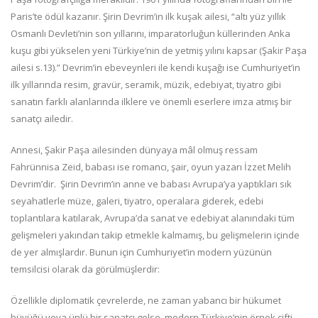
Paris’te ödül kazanır. Şirin Devrim’in ilk kuşak ailesi, “altı yüz yıllık
Osmanlı Devleti’nin son yıllarını, imparatorluğun küllerinden Anka
kuşu gibi yükselen yeni Türkiye’nin de yetmiş yılını kapsar (Şakir Paşa
ailesi s.13).” Devrim’in ebeveynleri ile kendi kuşağı ise Cumhuriyet’in
ilk yıllarında resim, gravür, seramik, müzik, edebiyat, tiyatro gibi
sanatın farklı alanlarında ilklere ve önemli eserlere imza atmış bir
sanatçı ailedir.
Annesi, Şakir Paşa ailesinden dünyaya mâl olmuş ressam
Fahrünnisa Zeid, babası ise romancı, şair, oyun yazarı İzzet Melih
Devrim’dir. Şirin Devrim’in anne ve babası Avrupa’ya yaptıkları sık
seyahatlerle müze, galeri, tiyatro, operalara giderek, edebi
toplantılara katılarak, Avrupa’da sanat ve edebiyat alanındaki tüm
gelişmeleri yakından takip etmekle kalmamış, bu gelişmelerin içinde
de yer almışlardır. Bunun için Cumhuriyet’in modern yüzünün
temsilcisi olarak da görülmüşlerdir:
Özellikle diplomatik çevrelerde, ne zaman yabancı bir hükumet
büyüğü veya ünlü bir sanatçı gelse, modern Türkiye’nin örnek çifti