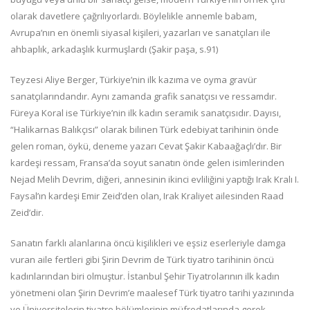
olarak davetlere çağrılıyorlardı. Böylelikle annemle babam,
Avrupa’nın en önemli siyasal kişileri, yazarları ve sanatçıları ile
ahbaplık, arkadaşlık kurmuşlardı (Şakir paşa, s.91)
Teyzesi Aliye Berger, Türkiye’nin ilk kazıma ve oyma gravür
sanatçılarındandır. Aynı zamanda grafik sanatçısı ve ressamdır.
Füreya Koral ise Türkiye’nin ilk kadın seramik sanatçısıdır. Dayısı,
“Halikarnas Balıkçısı” olarak bilinen Türk edebiyat tarihinin önde
gelen roman, öykü, deneme yazarı Cevat Şakir Kabaağaçlı’dır. Bir
kardeşi ressam, Fransa’da soyut sanatın önde gelen isimlerinden
Nejad Melih Devrim, diğeri, annesinin ikinci evliliğini yaptığı Irak Kralı I.
Faysal’ın kardeşi Emir Zeid’den olan, Irak Kraliyet ailesinden Raad
Zeid’dir.
Sanatın farklı alanlarına öncü kişilikleri ve eşsiz eserleriyle damga
vuran aile fertleri gibi Şirin Devrim de Türk tiyatro tarihinin öncü
kadınlarından biri olmuştur. İstanbul Şehir Tiyatrolarının ilk kadın
yönetmeni olan Şirin Devrim’e maalesef Türk tiyatro tarihi yazınında
ve Üniversitelerin tiyatro bölümlerinin müfredatlarında gerek