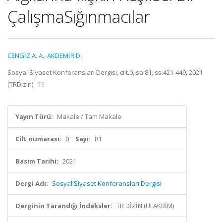
ÇalışmaSığınmacılar
CENGİZ A. A.
,
AKDEMİR D.
Sosyal Siyaset Konferansları Dergisi, cilt.0, sa.81, ss.421-449, 2021
(TRDizin)
Yayın Türü:
Makale / Tam Makale
Cilt numarası:
0
Sayı:
81
Basım Tarihi:
2021
Dergi Adı:
Sosyal Siyaset Konferansları Dergisi
Derginin Tarandığı İndeksler:
TR DİZİN (ULAKBİM)