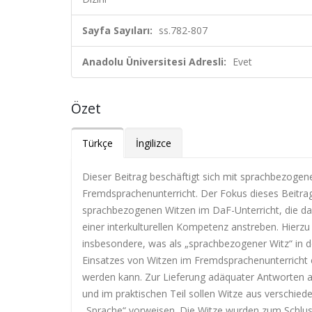
Sayfa Sayıları:
ss.782-807
Anadolu Üniversitesi Adresli:
Evet
Özet
Türkçe
İngilizce
Dieser Beitrag beschäftigt sich mit sprachbezogen
Fremdsprachenunterricht. Der Fokus dieses Beitra
sprachbezogenen Witzen im DaF-Unterricht, die das
einer interkulturellen Kompetenz anstreben. Hierzu 
insbesondere, was als „sprachbezogener Witz“ in d
Einsatzes von Witzen im Fremdsprachenunterricht
werden kann. Zur Lieferung adäquater Antworten a
und im praktischen Teil sollen Witze aus verschi
„Sprache“ vorweisen. Die Witze wurden zum Schluss 