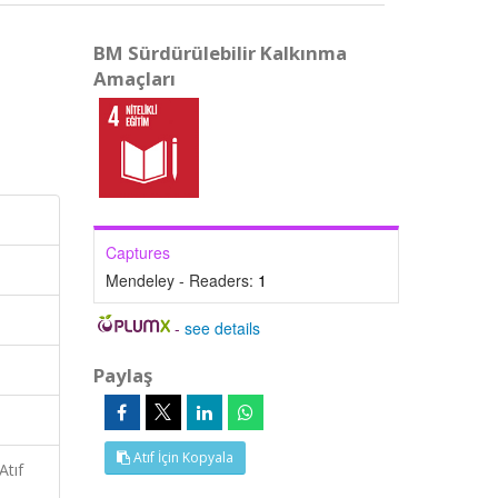
BM Sürdürülebilir Kalkınma
Amaçları
Captures
Mendeley - Readers:
1
-
see details
Paylaş
Atıf İçin Kopyala
Atıf