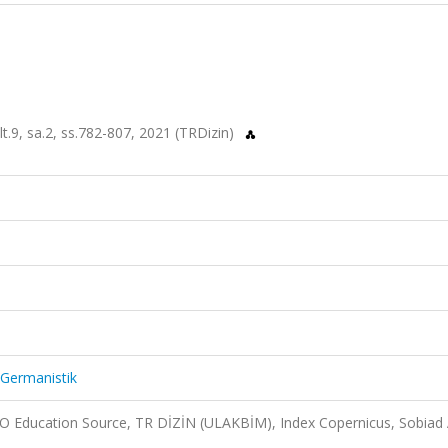
ilt.9, sa.2, ss.782-807, 2021 (TRDizin)
r Germanistik
O Education Source, TR DİZİN (ULAKBİM), Index Copernicus, Sobiad 