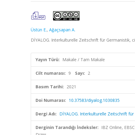
Üstün E.
,
Ağaçsapan A.
DİYALOG. Interkulturelle Zeitschrift für Germanistik, c
Yayın Türü:
Makale / Tam Makale
Cilt numarası:
9
Sayı:
2
Basım Tarihi:
2021
Doi Numarası:
10.37583/diyalog.1030835
Dergi Adı:
DİYALOG. Interkulturelle Zeitschrift fü
Derginin Tarandığı İndeksler:
IBZ Online, EBSC
Dizini