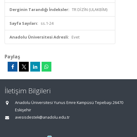
Derginin Tarandığı İndeksler:
TR DİZİN (ULAKBİM)
Sayfa Sayıları:
ss.1-24
Anadolu Üniversitesi Adresli:
Evet
Paylaş
İletişim Bilgileri
Anadolu Üniversitesi Yunus Emre Kampüsü Tepebaşı 26470
Eskişehir
avesisdestek@anadolu.edu.tr