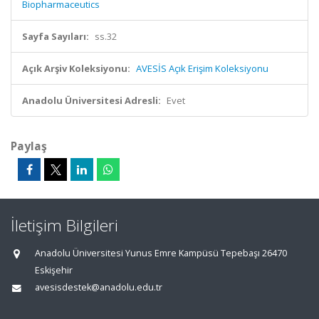
Biopharmaceutics
Sayfa Sayıları:
ss.32
Açık Arşiv Koleksiyonu:
AVESİS Açık Erişim Koleksiyonu
Anadolu Üniversitesi Adresli:
Evet
Paylaş
İletişim Bilgileri
Anadolu Üniversitesi Yunus Emre Kampüsü Tepebaşı 26470
Eskişehir
avesisdestek@anadolu.edu.tr