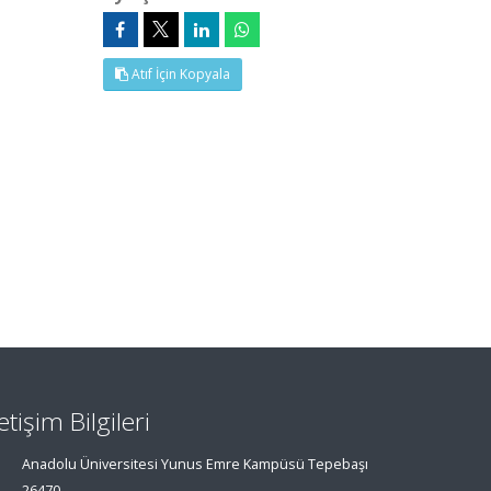
Atıf İçin Kopyala
letişim Bilgileri
Anadolu Üniversitesi Yunus Emre Kampüsü Tepebaşı
26470