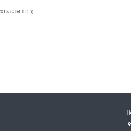
016, (Özet Bildiri)
İ