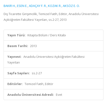
BAKIR H.
,
ESEN E.
,
ADAÇAY F. R.
,
KOZAK R.
,
AKSÖZ E. O.
Dış Ticarette Girişimcilik, Temizel Fatih, Editör, Anadolu Üniversitesi
Açıköğretim Fakültesi Yayınları, ss.2-27, 2013
Yayın Türü:
Kitapta Bölüm / Ders Kitabı
Basım Tarihi:
2013
Yayınevi:
Anadolu Üniversitesi Açıköğretim Fakültesi
Yayınları
Sayfa Sayıları:
ss.2-27
Editörler:
Temizel Fatih, Editör
Anadolu Üniversitesi Adresli:
Evet