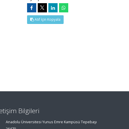
Atıf İçin Kopyala
letişim Bilgileri
Anadolu Üniversitesi Yunus Emre Kampüsü Tepebaşı
26470