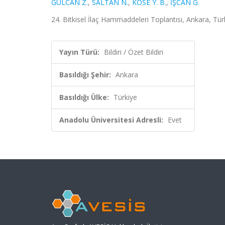
GÜLCAN Z.
,
SALTAN N.
,
KÖSE Y. B.
,
İŞCAN G.
24. Bitkisel İlaç Hammaddeleri Toplantısı, Ankara, Türk
Yayın Türü:
Bildiri / Özet Bildiri
Basıldığı Şehir:
Ankara
Basıldığı Ülke:
Türkiye
Anadolu Üniversitesi Adresli:
Evet