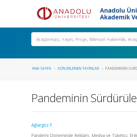
Anadolu Üni
Akademik Ve
Ara
ANA SAYFA
SON EKLENEN YAYINLAR
PANDEMININ SÜRDÜ
Pandeminin Sürdürülebi
Ağlargöz F.
Pandemi Döneminde Reklam, Medya ve Tüketici, Ergüven