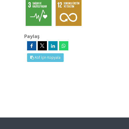
Paylaş
Atıf İçin Kopyala