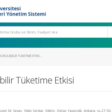
versitesi
ri Yönetim Sistemi
RÜLEBILIR TÜKETIME ETKIS...
lir Tüketime Etkisi
 M. Sinan, Yıldız Serdar, Editör, Detay Yayıncılık, Ankara, ss.27-50