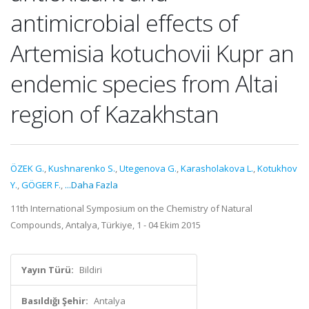
antimicrobial effects of
Artemisia kotuchovii Kupr an
endemic species from Altai
region of Kazakhstan
ÖZEK G.
,
Kushnarenko S.
,
Utegenova G.
,
Karasholakova L.
,
Kotukhov
Y.
,
GÖGER F.
,
...Daha Fazla
11th International Symposium on the Chemistry of Natural
Compounds, Antalya, Türkiye, 1 - 04 Ekim 2015
Yayın Türü:
Bildiri
Basıldığı Şehir:
Antalya