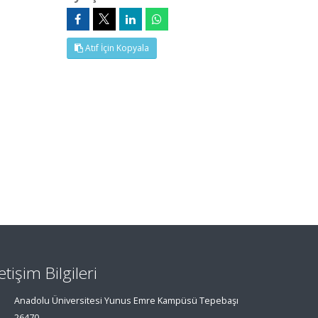
Atıf İçin Kopyala
letişim Bilgileri
Anadolu Üniversitesi Yunus Emre Kampüsü Tepebaşı
26470