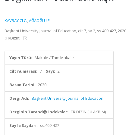
KAVRAYICI C.
,
AĞAOĞLU E.
Başkent University Journal of Education, cilt.7, sa.2, ss.409-427, 2020
(TRDizin)
Yayın Türü:
Makale / Tam Makale
Cilt numarası:
7
Sayı:
2
Basım Tarihi:
2020
Dergi Adı:
Başkent University Journal of Education
Derginin Tarandığı İndeksler:
TR DİZİN (ULAKBİM)
Sayfa Sayıları:
ss.409-427